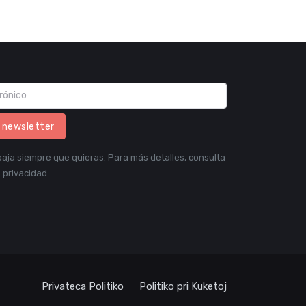
l newsletter
aja siempre que quieras. Para más detalles, consulta
 privacidad.
Privateca Politiko
Politiko pri Kuketoj