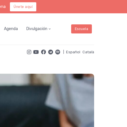
ena
Únete aquí
Agenda
Divulgación
Escuela
|
Español
Català