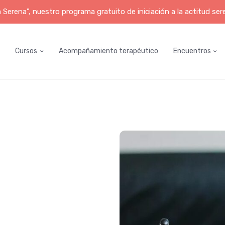
erena", nuestro programa gratuito de iniciación a la actitud ser
Cursos
Acompañamiento terapéutico
Encuentros