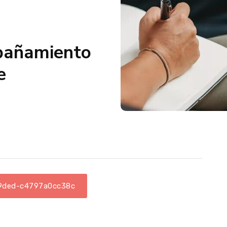
pañamiento
e
-9ded-c4797a0cc38c