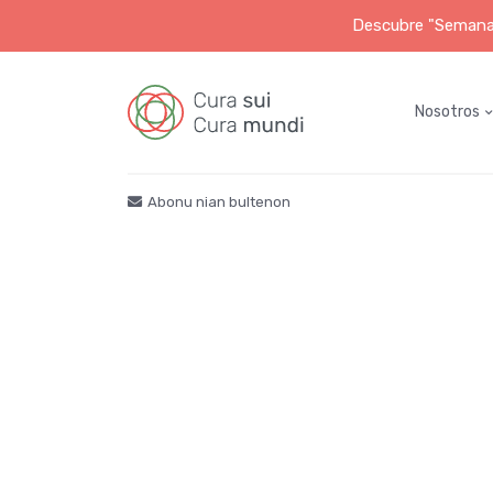
Descubre "Semana S
Nosotros
Abonu nian bultenon