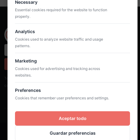
Necessary
Essential cookies required for the website to function
properly.
Analytics
Cookies used to analyze website traffic and usage
patterns.
Marketing
Suscribirme al newsletter
Cookies used for advertising and tracking across
websites.
Te puedes dar de baja siempre que quieras. Para más detalles,
consulta nuestra política de privacidad.
Preferences
Cookies that remember user preferences and settings.
Aceptar todo
Guardar preferencias
©2025 Cura sui. Todos los derechos reservados