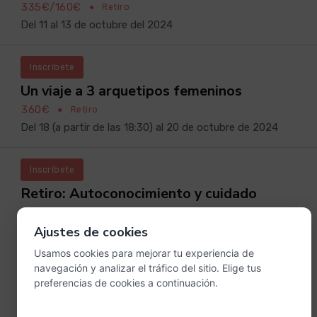
335€/160€
●
Retiro
Del 11 al 13 de octubre del 2024
Inscríbete
Un viaje a 3 arquetipos femeninos
360€
●
Retiro
Del 18 (a partir de las 18:30) al 20 de octubre de 2024
Inscríbete
Retiro: Autoconocimiento y cuidado
Alumnos y exalumnos: 285€ Participantes: 345€
●
Ajustes de cookies
Retiro
Del 14 al 16 de noviembre de 2025
Usamos cookies para mejorar tu experiencia de
navegación y analizar el tráfico del sitio. Elige tus
preferencias de cookies a continuación.