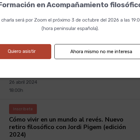
Inscríbete
Formación en Acompañamiento filosófic
Retiro filosófico - Abril 2023
 charla será por Zoom el próximo 3 de octubre del 2026 a las 19:
325€ (si te inscribes antes del 18 de abril) 350€ (si te in
(hora peninsular española).
●
Retiro
Del 28 al 30 de abril del 2023
Quiero asistir
Ahora mismo no me interesa
Inscríbete
Retiro: Explorando nuestro cielo interior
Retiro
26 abril 2024
18:00h
Inscríbete
Cómo vivir en un mundo al revés. Nuevo
retiro filosófico con Jordi Pigem (edición
2024)