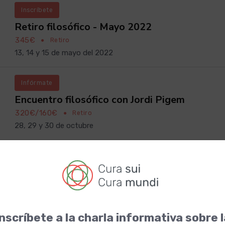
Inscríbete
Retiro filosófico - Mayo 2022
345€
●
Retiro
13, 14 y 15 de mayo del 2022
Infórmate
Encuentro filosófico con Jordi Pigem
320€/160€
●
Retiro
28, 29 y 30 de octubre
Inscríbete
2º retiro filosófico con Jordi Pigem
295€/150€
●
Retiro
Del 31 de marzo al 2 de abril del 2023
nscríbete a la charla informativa sobre 