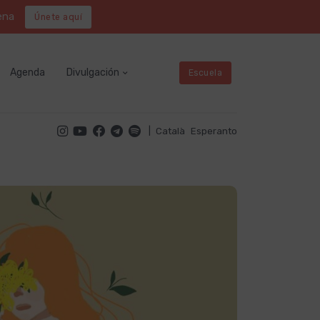
ena
Únete aquí
Agenda
Divulgación
Escuela
|
Català
Esperanto