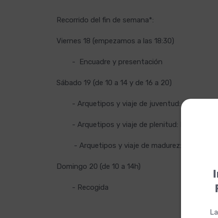
Recorrido del fin de semana*:
Viernes 18 (empezamos a las 18:30)
- Encuadre y presentación
Sábado 19 (de 10 a 14 y de 16 a 20)
- Arquetipos y viaje de juventud: Ariadna y
- Arquetipos y viaje de plenitud: Penélope
- Arquetipos y viaje de madurez: Circe, Héca
Domingo 20 (de 10 a 14h)
I
- Recogida
La