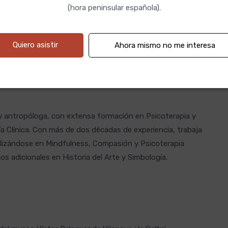
(hora peninsular española).
e teniendo en cuenta las dinámicas.
Quiero asistir
Ahora mismo no me interesa
a y antropóloga, con extensa formación en Psicoterapia y
a Clínica. Con más de dos décadas de experiencia, trabaja
ializándose en Mindfulness, Compasión y Psicoterapia
s adicionales en Historia del Arte y Simbología.