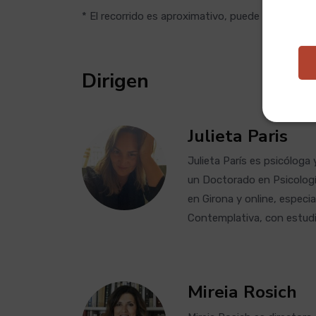
* El recorrido es aproximativo, puede modificars
Dirigen
Julieta Paris
Julieta París es psicólog
un Doctorado en Psicologí
en Girona y online, espec
Contemplativa, con estudio
Mireia Rosich