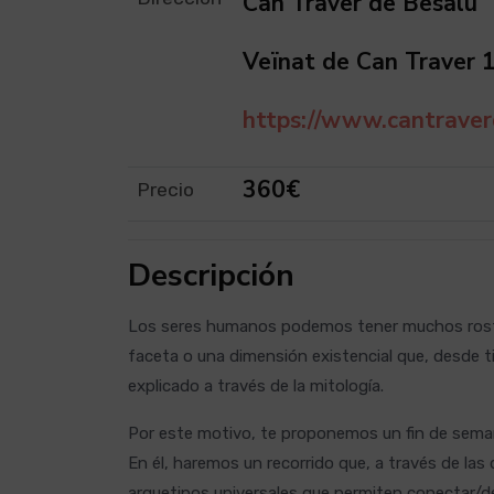
Can Traver de Besalú
Veïnat de Can Traver 
https://www.cantraverd
360€
Precio
Descripción
Los seres humanos podemos tener muchos rostro
faceta o una dimensión existencial que, desde t
explicado a través de la mitología.
Por este motivo, te proponemos un fin de seman
En él, haremos un recorrido que, a través de las
arquetipos universales que permiten conectar/de