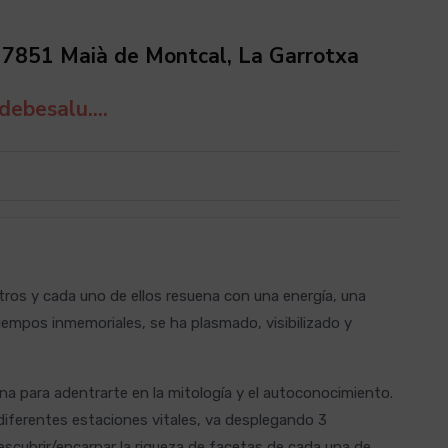
17851 Maià de Montcal, La Garrotxa
ebesalu....
s y cada uno de ellos resuena con una energía, una
iempos inmemoriales, se ha plasmado, visibilizado y
a para adentrarte en la mitología y el autoconocimiento.
 diferentes estaciones vitales, va desplegando 3
scubrir/encarnar la riqueza de facetas de cada una de