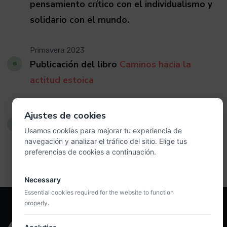
pensamiento crítico con el individualismo y
solidario con el mundo.
Primavera 2023
Publicación del libro
Caminos hacia la
actitud estoica
Otoño 2023
Ajustes de cookies
Publicación del libro
Spinoza y la no-
Usamos cookies para mejorar tu experiencia de
dualidad. Del cuerpo a la Alegría
navegación y analizar el tráfico del sitio. Elige tus
preferencias de cookies a continuación.
Necessary
Essential cookies required for the website to function
properly.