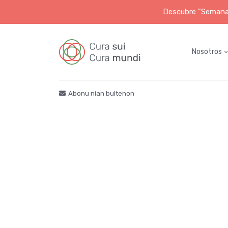
Descubre "Semana S
Nosotros
Abonu nian bultenon