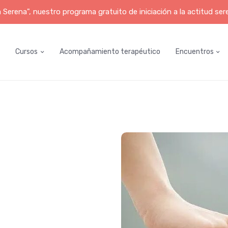
erena", nuestro programa gratuito de iniciación a la actitud ser
Cursos
Acompañamiento terapéutico
Encuentros