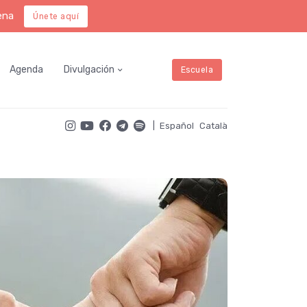
ena
Únete aquí
Agenda
Divulgación
Escuela
|
Español
Català