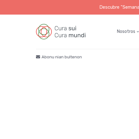
Descubre "Semana S
Nosotros
Abonu nian bultenon