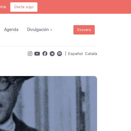
ena
Únete aquí
Agenda
Divulgación
Escuela
|
Español
Català