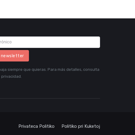
l newsletter
aja siempre que quieras. Para más detalles, consulta
 privacidad.
Privateca Politiko
Politiko pri Kuketoj