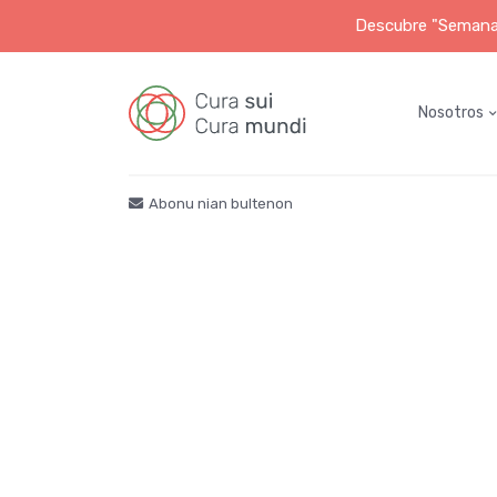
Descubre "Semana S
Nosotros
Abonu nian bultenon