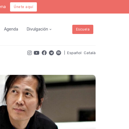
ena
Únete aquí
Agenda
Divulgación
Escuela
|
Español
Català