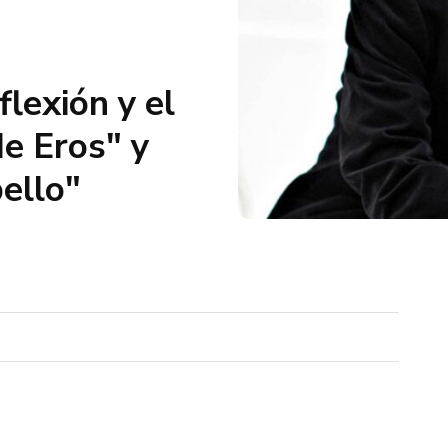
flexión y el
e Eros" y
bello"