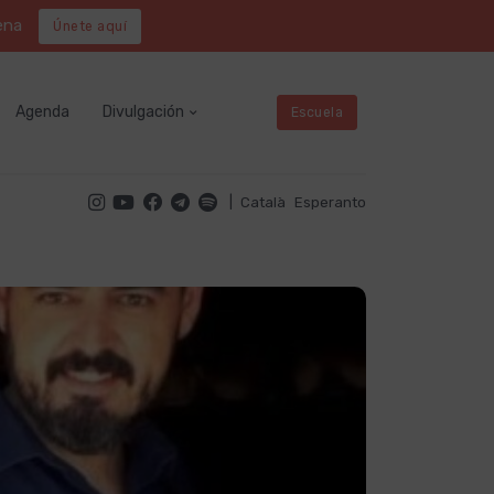
ena
Únete aquí
Agenda
Divulgación
Escuela
|
Català
Esperanto