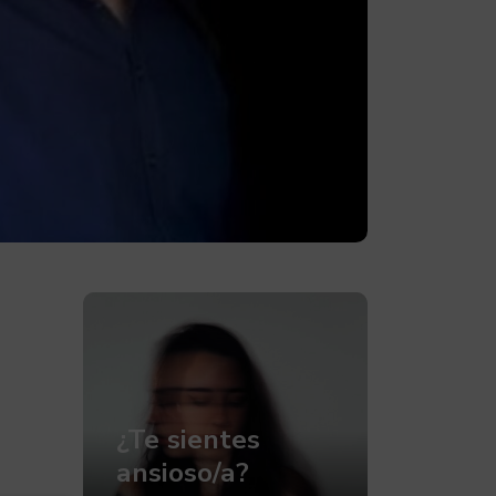
¿Te sientes
ansioso/a?