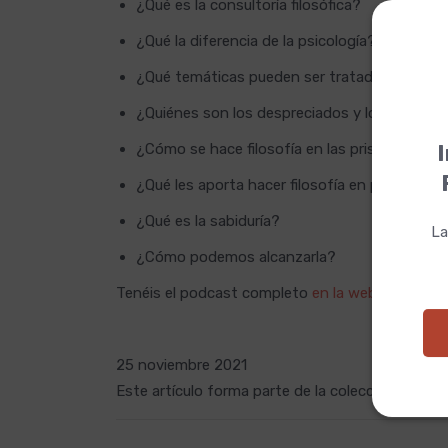
¿Qué es la consultoría filosófica?
¿Qué la diferencia de la psicología?
¿Qué temáticas pueden ser tratadas?
¿Quiénes son los despreciados y los estigm
¿Cómo se hace filosofía en las prisiones?
I
¿Qué les aporta hacer filosofía en prisión?
¿Qué es la sabiduría?
La
¿Cómo podemos alcanzarla?
Tenéis el podcast completo
en la web de Rne4
.
25 noviembre 2021
Este artículo forma parte de la colección
Colabo