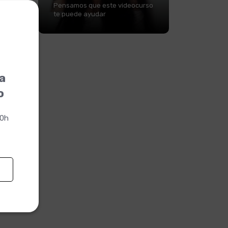
Pensamos que este videocurso
te puede ayudar
la
o
00h