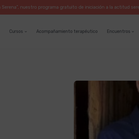
erena", nuestro programa gratuito de iniciación a la actitud ser
Cursos
Acompañamiento terapéutico
Encuentros