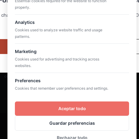
Formación en Acompañamiento filosófic
Essential cookies required for the website to function
properly.
 charla será por Zoom el próximo 3 de octubre del 2026 a las 19:
Analytics
(hora peninsular española).
Cookies used to analyze website traffic and usage
patterns.
Quiero asistir
Ahora mismo no me interesa
Marketing
Suscribirme al newsletter
Cookies used for advertising and tracking across
websites.
Te puedes dar de baja siempre que quieras. Para más detalles,
consulta nuestra política de privacidad.
Preferences
Cookies that remember user preferences and settings.
Aceptar todo
Guardar preferencias
©2025 Cura sui. Todos los derechos reservados
Rechazar todo