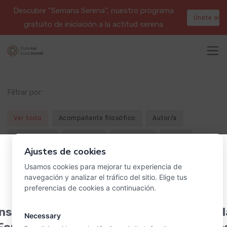
Descubre "Semana Serena", nuestro programa
Únete aqu
gratuito de iniciación a la actitud serena
Filtrar por:
Ver todo
Acompañante filosófico
Autor/a
Científico/a
Escritor/a
Filósofo/a
Poeta
Ajustes de cookies
Profesor/a
Psicoanalista
Psicólogo/a
Usamos cookies para mejorar tu experiencia de
Terapeuta
Terapeuta Gestalt
navegación y analizar el tráfico del sitio. Elige tus
preferencias de cookies a continuación.
nscríbete a la charla informativa sobre 
Necessary