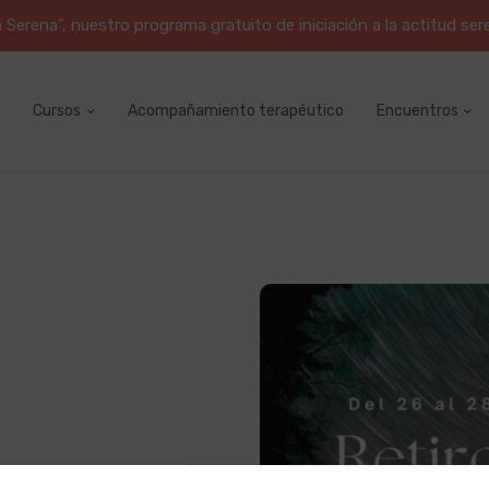
erena", nuestro programa gratuito de iniciación a la actitud ser
Cursos
Acompañamiento terapéutico
Encuentros