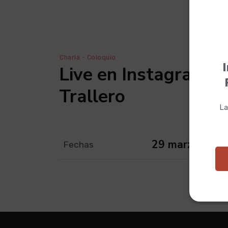
Charla - Coloquio
I
Live en Instagram c
Trallero
La
29 marzo 2024
Fechas