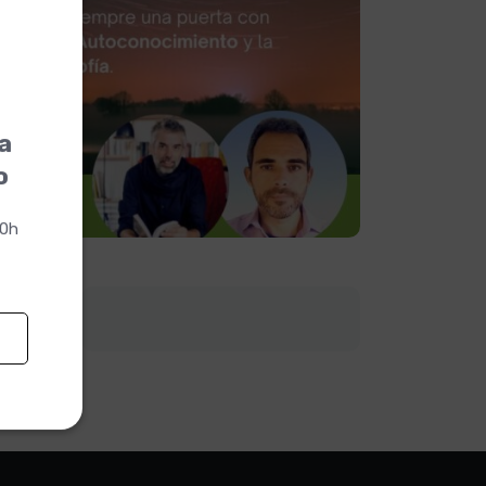
la
o
00h