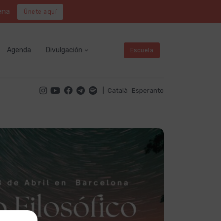
ena
Únete aquí
Agenda
Divulgación
Escuela
|
Català
Esperanto