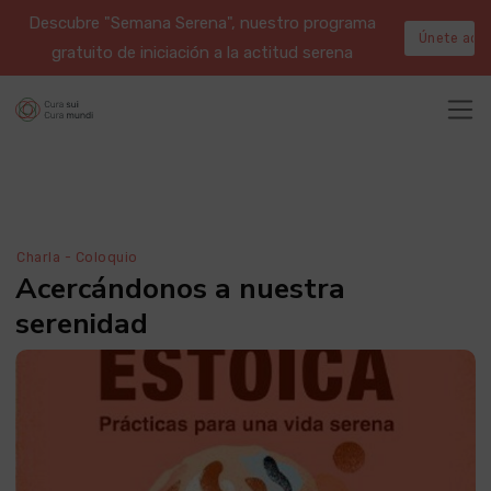
Descubre "Semana Serena", nuestro programa
Únete aqu
gratuito de iniciación a la actitud serena
Charla - Coloquio
Acercándonos a nuestra
serenidad