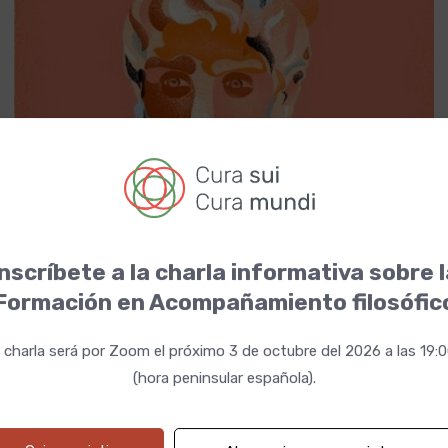
Presentación del libro "Caminos hacia la actitud estoica" en
la Ràpita
nscríbete a la charla informativa sobre 
Formación en Acompañamiento filosófic
01 julio 2023 12:00h
Fechas
 charla será por Zoom el próximo 3 de octubre del 2026 a las 19:
Dirección
https://yogaactosypalabras.com...
(hora peninsular española).