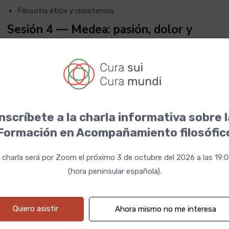
Filosofía ética y resistencia.
Sesión 4 — Medea: pasión, dolor y
destrucción
Obra: Medea
Amor, traición y venganza.
Las emociones extremas.
nscríbete a la charla informativa sobre 
La exclusión social y la condición femenina.
Formación en Acompañamiento filosófic
Filosofía de las pasiones.
Sesión 5 — Prometeo y la rebeldía
 charla será por Zoom el próximo 3 de octubre del 2026 a las 19:
humana
(hora peninsular española).
Obra: Prometeo encadenado
El desafío a los dioses.
Quiero asistir
Ahora mismo no me interesa
El precio del conocimiento.