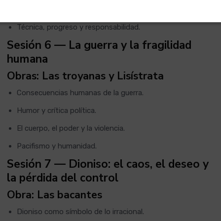
Libertad frente al poder.
Técnica, progreso y responsabilidad.
Sesión 6 — La guerra y la fragilidad
humana
Obras: Las troyanas y Lisístrata
Consecuencias humanas de la guerra.
Humor y crítica política.
El cuerpo, el poder y la violencia.
Pacifismo y humanidad.
Sesión 7 — Dioniso: el caos, el deseo y
la pérdida del control
Obra: Las bacantes
Dioniso como símbolo de lo irracional.