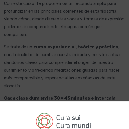
Con este curso, te proponemos un recorrido amplio para
profundizar en las principales corrientes de esta filosofía,
viendo cómo, desde diferentes voces y formas de expresión
podemos ir comprendiendo el magma común que
comparten.
Se trata de un
curso experiencial, teórico y práctico
,
con la finalidad de cambiar nuestra mirada y nuestro actuar,
dándonos claves para comprender el origen de nuestro
sufrimiento y ofreciendo meditaciones guiadas para hacer
más comprensible y experiencial las enseñanzas de esta
filosofía.
Cada clase dura entre 30 y 45 minutos e intercala
teoría y ejercicios meditativos.
Cada clase (excepto aquellas que son completamente