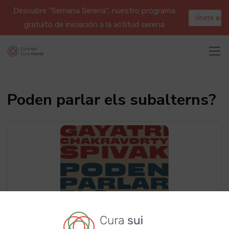
Descubre "Semana Serena", nuestro programa
Únete aqu
gratuito de iniciación a la actitud serena
Poden parlar els subalterns?