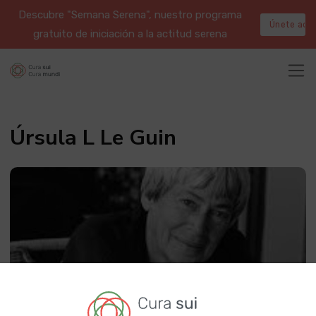
Descubre "Semana Serena", nuestro programa
Únete aqu
gratuito de iniciación a la actitud serena
Úrsula L Le Guin