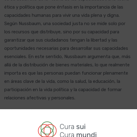
ética y política que pone énfasis en la importancia de las
capacidades humanas para vivir una vida plena y digna.
Según Nussbaum, una sociedad justa no se mide solo por
los recursos que distribuye, sino por su capacidad para
garantizar que sus ciudadanos tengan la libertad y las
oportunidades necesarias para desarrollar sus capacidades
esenciales. En este sentido, Nussbaum argumenta que, más
allá de la distribución de bienes materiales, lo que realmente
importa es que las personas puedan funcionar plenamente
en áreas clave de la vida, como la salud, la educación, la
participación en la vida política y la capacidad de formar
relaciones afectivas y personales.
La teoría de las capacidades fue desarrollada en
colaboración con el economista Amartya Sen, quien también
es un importante pensador en este campo. Sin embargo,
Nussbaum amplió y concretó la teoría, introduciendo una