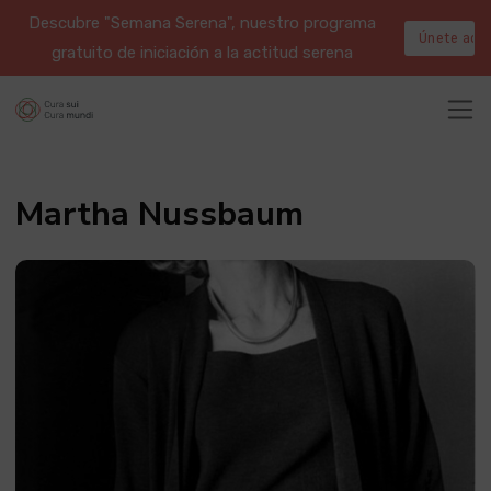
Descubre "Semana Serena", nuestro programa
Únete aqu
gratuito de iniciación a la actitud serena
Martha Nussbaum