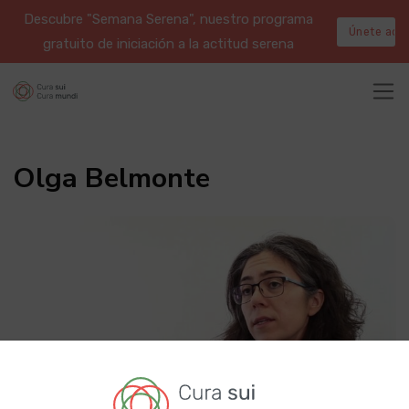
Descubre "Semana Serena", nuestro programa
Únete aqu
gratuito de iniciación a la actitud serena
Olga Belmonte