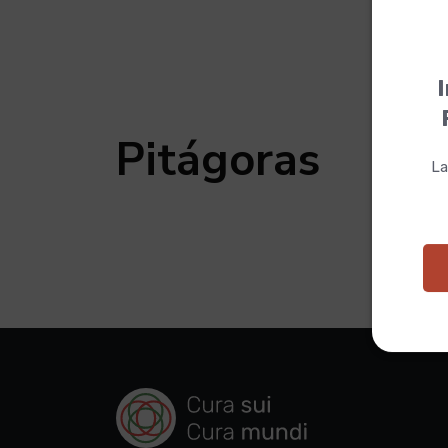
I
Pitágoras
La