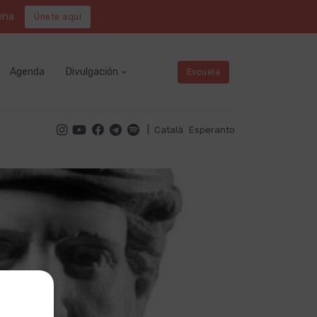
ena
Únete aquí
Agenda
Divulgación
Escuela
|
Català
Esperanto