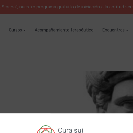
erena", nuestro programa gratuito de iniciación a la actitud ser
Cursos
Acompañamiento terapéutico
Encuentros