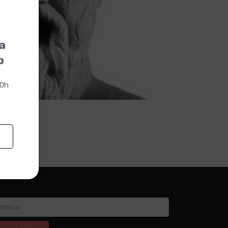
la
o
00h