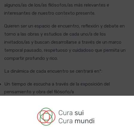
algunos/as de los/as filósofos/as más relevantes e
interesantes de nuestro contexto presente.
Quieren ser un espacio de encuentro, reflexión y debate en
torno a las obras y estudios de cada uno/a de los
invitados/as y buscan desarrollarse a través de un marco
temporal pausado, respetuoso y cuidadoso que permita un
compartir profundo y rico.
La dinámica de cada encuentro se centrará en*:
Un tiempo de escucha a través de la exposición del
pensamiento y obra del filósofo/a
Un espacio para el diálogo compartido: preguntas,
reflexiones, debate, etc.
Un tiempo de indagación interna y personal que pueda
fomentar el trabajo de autoconocimiento gracias al trabajo
del autor/a