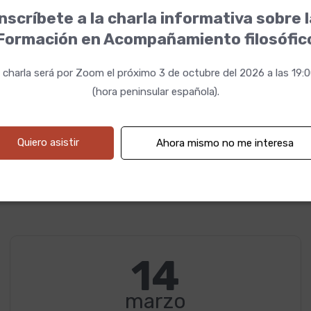
Un espacio para el trabajo corporal, principalmente, a través
nscríbete a la charla informativa sobre 
del Yoga y la Meditación
Formación en Acompañamiento filosófic
Un tiempo para compartir en grupo/soledad
 charla será por Zoom el próximo 3 de octubre del 2026 a las 19:
* Plazas limitadas
(hora peninsular española).
* Todas las propuestas son de libre elección
Quiero asistir
Ahora mismo no me interesa
* En caso de querer cancelar la asistencia al retiro, se
devolverá el importe si se avisa antes de 10 días del inicio de
éste. Pasado estos, no se devolverá.
14
marzo