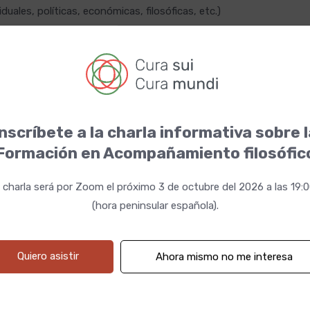
duales, políticas, económicas, filosóficas, etc.)
ro presente:
nscríbete a la charla informativa sobre 
Formación en Acompañamiento filosófic
 charla será por Zoom el próximo 3 de octubre del 2026 a las 19:
(hora peninsular española).
sófico?
Quiero asistir
Ahora mismo no me interesa
ra vivir y experimentar un fin de semana con la compañía
antes e interesantes de nuestro contexto presente.