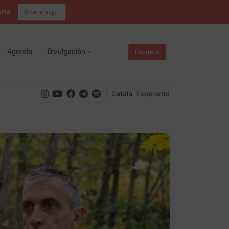
ena
Únete aquí
Agenda
Divulgación
Escuela
|
Català
Esperanto