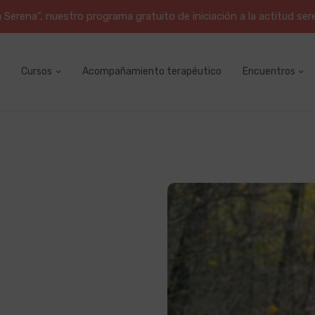
erena", nuestro programa gratuito de iniciación a la actitud ser
Cursos
Acompañamiento terapéutico
Encuentros