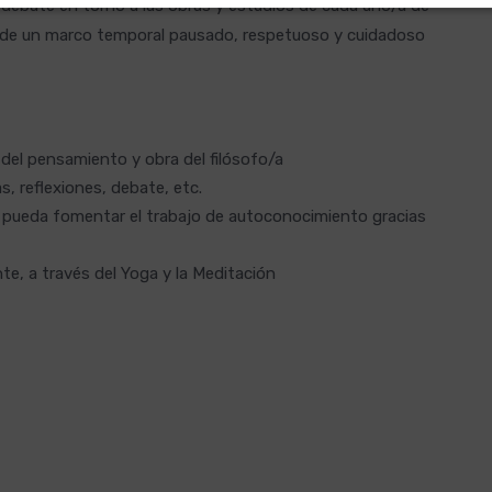
y debate en torno a las obras y estudios de cada uno/a de
és de un marco temporal pausado, respetuoso y cuidadoso
del pensamiento y obra del filósofo/a
, reflexiones, debate, etc.
 pueda fomentar el trabajo de autoconocimiento gracias
nte, a través del Yoga y la Meditación