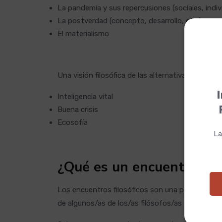
La pandemia y sus repercusiones (sociales, indivi
La postverdad (concepto, desarrollo, etc.)
El materialismo
Una visión filosófica de las alternativas a nuest
I
Inteligencia vital
Buena crisis
Ecosofía
La
¿Qué es un encuentro filo
Los encuentros filosóficos son una propuesta pa
de algunos/as de los/as filósofos/as más relev