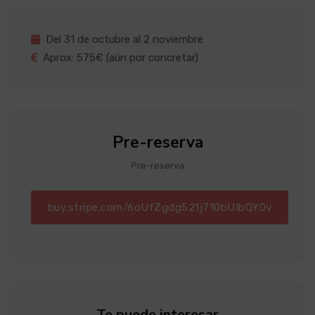
Del 31 de octubre al 2 noviembre
Aprox: 575€ (aún por concretar)
Pre-reserva
Pre-reserva
buy.stripe.com/6oUfZgdg521j710bUIbQY0v
Te puede interesar