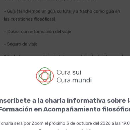
- Guía (tendremos un guía cultural y a Nacho como guía en
las cuestiones filosóficas)
- Dosier con información del viaje
- Seguro de viaje
* Todo lo que no está en la lista, no está incluido. El recorrido
del viaje puede variar por motivos del propio viaje
* Una vez hecha la reserva, no se devolverá el importe
Del 31 de octubre al 2 noviembre
Fechas
nscríbete a la charla informativa sobre 
Aprox: 575€ (aún por concretar)
Precio
Formación en Acompañamiento filosófic
 charla será por Zoom el próximo 3 de octubre del 2026 a las 19:
Reserva
Apúntate a la charla gratuita