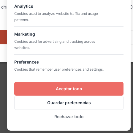
Analytics
 charla será por Zoom el próximo 3 de octubre del 2026 a las 19:
Cookies used to analyze website traffic and usage
(hora peninsular española).
patterns.
©2025 Cura sui. Todos los derechos reservados
Marketing
Quiero asistir
Ahora mismo no me interesa
Cookies used for advertising and tracking across
Política de privacidad
Política de cookies
websites.
Preferences
Cookies that remember user preferences and settings.
Aceptar todo
Guardar preferencias
Rechazar todo
Cooki