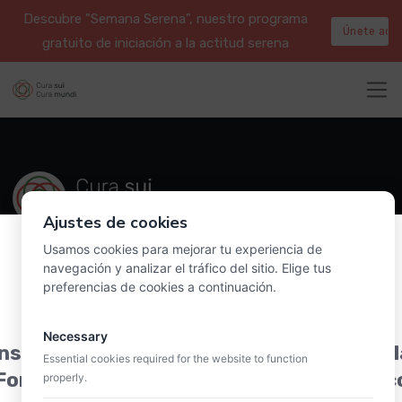
Descubre "Semana Serena", nuestro programa
Únete aqu
gratuito de iniciación a la actitud serena
Ajustes de cookies
Usamos cookies para mejorar tu experiencia de
navegación y analizar el tráfico del sitio. Elige tus
Suscribirme al newsletter
preferencias de cookies a continuación.
Te puedes dar de baja siempre que quieras. Para más detalles,
Necessary
consulta nuestra política de privacidad.
nscríbete a la charla informativa sobre 
Essential cookies required for the website to function
Formación en Acompañamiento filosófic
properly.