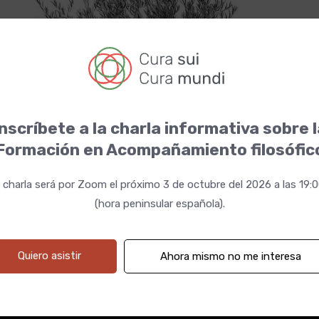
nscríbete a la charla informativa sobre 
01 abril 2025 19:00h
Fechas
Formación en Acompañamiento filosófic
 charla será por Zoom el próximo 3 de octubre del 2026 a las 19:
(hora peninsular española).
Quiero asistir
Ahora mismo no me interesa