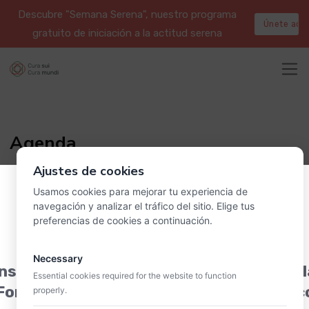
Descubre "Semana Serena", nuestro programa
Únete aqu
gratuito de iniciación a la actitud serena
Agenda
Ajustes de cookies
Usamos cookies para mejorar tu experiencia de
navegación y analizar el tráfico del sitio. Elige tus
preferencias de cookies a continuación.
Necessary
nscríbete a la charla informativa sobre 
Essential cookies required for the website to function
Formación en Acompañamiento filosófic
properly.