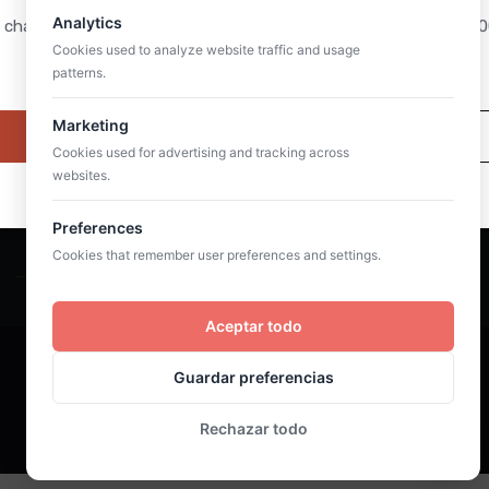
Analytics
 charla será por Zoom el próximo 3 de octubre del 2026 a las 19:
Cookies used to analyze website traffic and usage
(hora peninsular española).
patterns.
Suscribirme al newsletter
Marketing
Quiero asistir
Ahora mismo no me interesa
Cookies used for advertising and tracking across
Te puedes dar de baja siempre que quieras. Para más detalles,
websites.
consulta nuestra política de privacidad.
Preferences
Cookies that remember user preferences and settings.
Aceptar todo
©2025 Cura sui. Todos los derechos reservados
Guardar preferencias
Política de privacidad
Política de cookies
Rechazar todo
Cooki