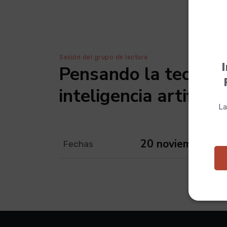
Sesión del grupo de lectura
I
Pensando la tecnolog
inteligencia artificial
La
20 noviembre 20
Fechas