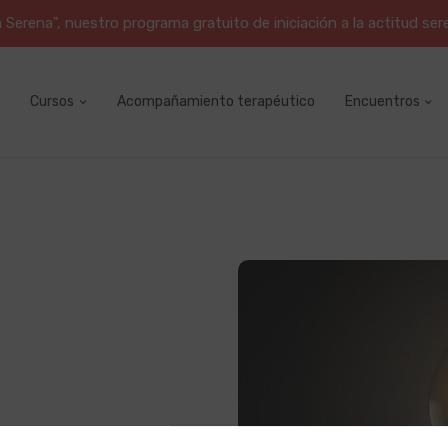
erena", nuestro programa gratuito de iniciación a la actitud ser
Cursos
Acompañamiento terapéutico
Encuentros