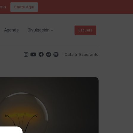
ena
Únete aquí
Agenda
Divulgación
Escuela
|
Català
Esperanto