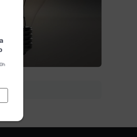
la
o
00h