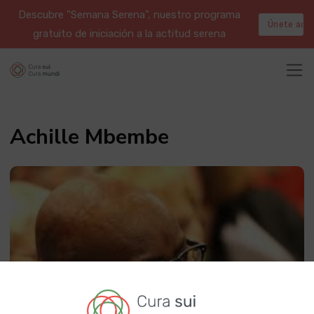
Descubre "Semana Serena", nuestro programa
Únete aqu
gratuito de iniciación a la actitud serena
Achille Mbembe