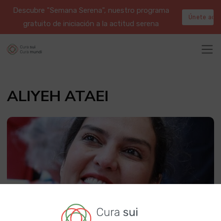
Descubre "Semana Serena", nuestro programa
Únete aqu
gratuito de iniciación a la actitud serena
ALIYEH ATAEI