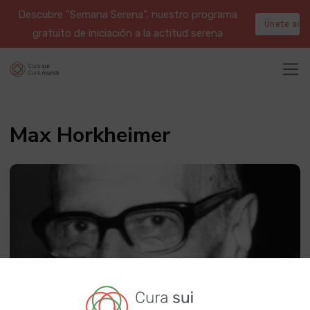
Descubre "Semana Serena", nuestro programa
Únete aqu
gratuito de iniciación a la actitud serena
Max Horkheimer