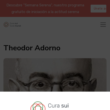
Descubre "Semana Serena", nuestro programa
Únete aqu
gratuito de iniciación a la actitud serena
Theodor Adorno