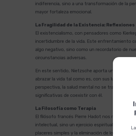
indiferencia, sino a una transformación de la p
mayor fortaleza emocional.
La Fragilidad de la Existencia: Reflexione
El existencialismo, con pensadores como Kierkeg
incertidumbre de la vida. Este enfrentamiento c
algo negativo, sino como un recordatorio de nues
circunstancias adversas.
En este sentido, Nietzsche aporta una visión rad
abrazar la vida tal como es, con sus luces y somb
perspectiva, la salud mental no se trata de elim
significativas de coexistir con él.
I
La Filosofía como Terapia
El filósofo francés Pierre Hadot nos recuerda que
intelectual, sino un ejercicio espiritual. Para los
La
placeres simples y la eliminación de los temores 