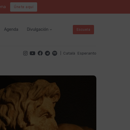
ena
Únete aquí
Agenda
Divulgación
Escuela
|
Català
Esperanto