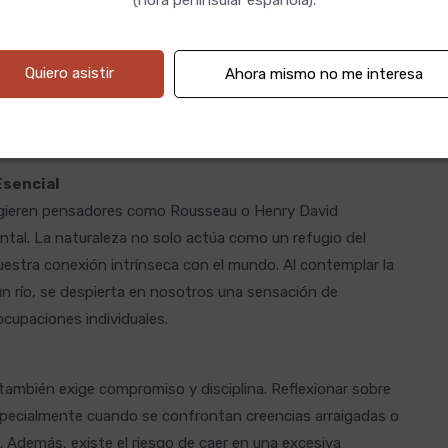
 valores esenciales por encima de los deseos materiales.
vés de enfoques como la
práctica filosófica
(o consultoría
Quiero asistir
Ahora mismo no me interesa
ar sobre sus dilemas personales mediante el análisis de sus
ía un modelo clínico. Este ejercicio fomenta una toma de
que somos.
Esencial
ugieren pensadores como Rousseau o Henry David
ntal. La naturaleza no solo actúa como un refugio del
uestra conexión intrínseca con el mundo. Al contemplar la
n río, se despierta en nosotros una sensación de
cupaciones individuales.
, también exige compromiso y disciplina. Reflexionar sobre
especialmente cuando se confrontan creencias arraigadas o
Además, existe el riesgo de caer en una excesiva