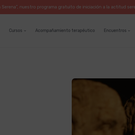
erena", nuestro programa gratuito de iniciación a la actitud ser
Cursos
Acompañamiento terapéutico
Encuentros