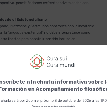
erspectiva, permitiéndonos enfrentar adversidades con
s desde el Existencialismo
aard, Nietzsche y Sartre, nos confronta con la inevitable
on la “angustia existencial” no debe interpretarse como
tra libertad para construir sentido incluso en
ical con su concepto de “amor fati” (amor al destino):
ras, en lugar de resistirnos a ella. Desde esta
inar el sufrimiento, sino de encontrar maneras
nscríbete a la charla informativa sobre 
Formación en Acompañamiento filosófic
 en la Antigüedad, la filosofía no era solo un discurso
 epicúreos, la clave del bienestar radicaba en el disfrute de
 charla será por Zoom el próximo 3 de octubre del 2026 a las 19:
irracionales, como el miedo a la muerte. Por otro lado, los
(hora peninsular española).