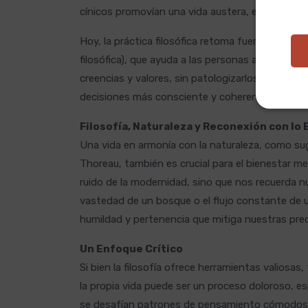
cínicos promovían una vida austera, enfocada en
Hoy, la práctica filosófica retoma fuerza a tra
filosófica), que ayuda a las personas a reflexion
creencias y valores, sin patologizarlos como har
decisiones más consciente y coherente con lo 
Filosofía, Naturaleza y Reconexión con lo 
Una vida en armonía con la naturaleza, como s
Thoreau, también es crucial para el bienestar me
ruido de la modernidad, sino que nos recuerda n
vastedad de un bosque o el flujo constante de u
humildad y pertenencia que mitiga nuestras preo
Un Enfoque Crítico
Si bien la filosofía ofrece herramientas valiosas
la propia vida puede ser un proceso doloroso, 
se desafían patrones de pensamiento cómodos. 