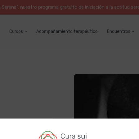
erena", nuestro programa gratuito de iniciación a la actitud ser
Cursos
Acompañamiento terapéutico
Encuentros