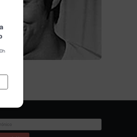
la
o
00h