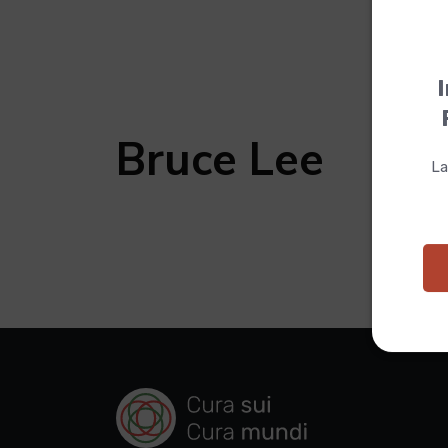
I
Bruce Lee
La