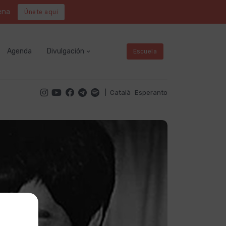
ena
Únete aquí
Agenda
Divulgación
Escuela
|
Català
Esperanto