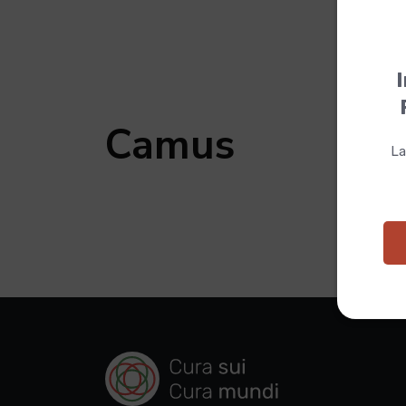
I
Camus
La