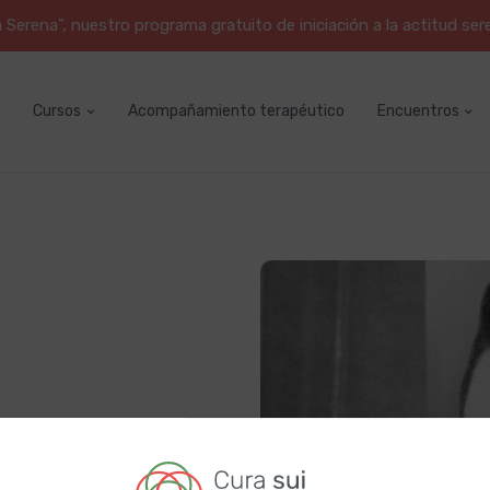
erena", nuestro programa gratuito de iniciación a la actitud ser
Cursos
Acompañamiento terapéutico
Encuentros