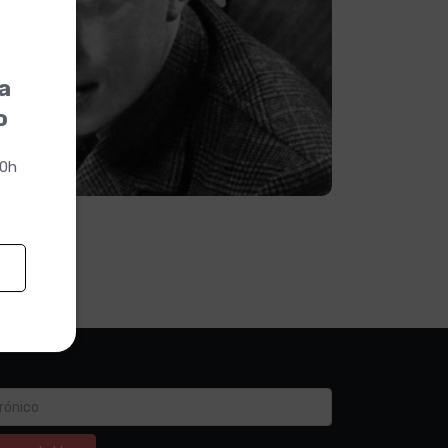
la
o
00h