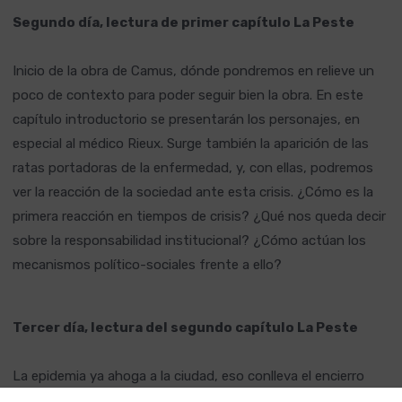
Segundo día, lectura de primer capítulo La Peste
Inicio de la obra de Camus, dónde pondremos en relieve un
poco de contexto para poder seguir bien la obra. En este
capítulo introductorio se presentarán los personajes, en
especial al médico Rieux. Surge también la aparición de las
ratas portadoras de la enfermedad, y, con ellas, podremos
ver la reacción de la sociedad ante esta crisis. ¿Cómo es la
primera reacción en tiempos de crisis? ¿Qué nos queda decir
sobre la responsabilidad institucional? ¿Cómo actúan los
mecanismos político-sociales frente a ello?
Tercer día, lectura del segundo capítulo La Peste
La epidemia ya ahoga a la ciudad, eso conlleva el encierro
total de la ciudad hacia el exterior y la mutilación de la