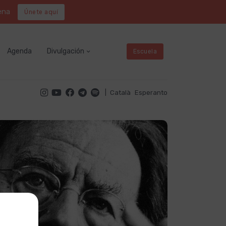
ena
Únete aquí
Agenda
Divulgación
Escuela
|
Català
Esperanto