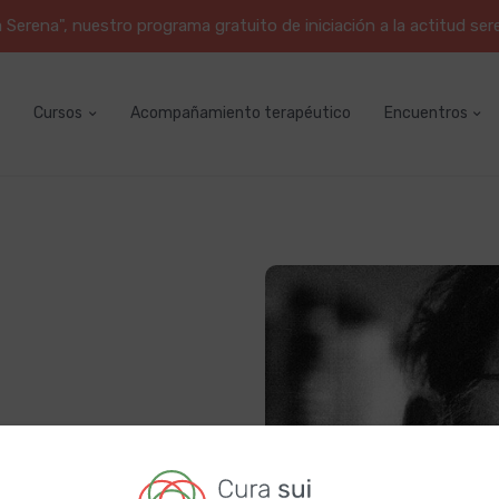
erena", nuestro programa gratuito de iniciación a la actitud ser
Cursos
Acompañamiento terapéutico
Encuentros