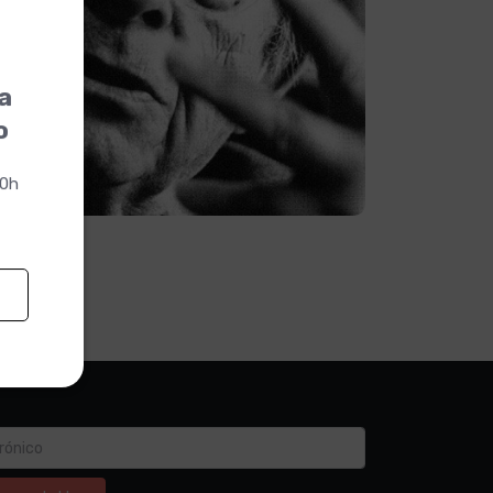
la
o
00h