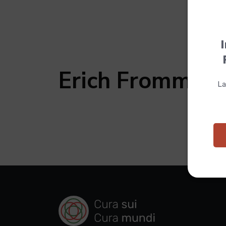
I
Erich Fromm
La