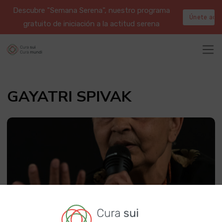
Descubre "Semana Serena", nuestro programa
Únete aqu
gratuito de iniciación a la actitud serena
GAYATRI SPIVAK