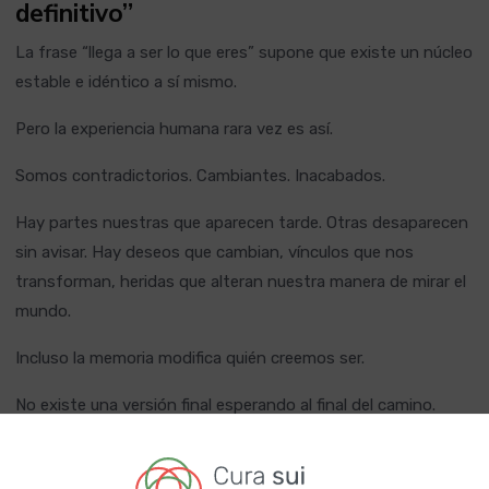
definitivo”
La frase “llega a ser lo que eres” supone que existe un núcleo
estable e idéntico a sí mismo.
Pero la experiencia humana rara vez es así.
Somos contradictorios. Cambiantes. Inacabados.
Hay partes nuestras que aparecen tarde. Otras desaparecen
sin avisar. Hay deseos que cambian, vínculos que nos
transforman, heridas que alteran nuestra manera de mirar el
mundo.
Incluso la memoria modifica quién creemos ser.
No existe una versión final esperando al final del camino.
Y quizá eso no sea un fracaso.