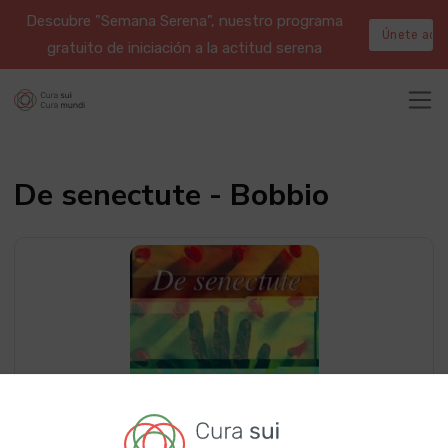
Descubre "Semana Serena", nuestro programa
Únete aqu
gratuito de iniciación a la actitud serena
De senectute - Bobbio