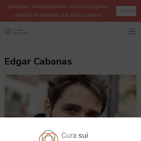
Descubre "Semana Serena", nuestro programa
Únete aqu
gratuito de iniciación a la actitud serena
Edgar Cabanas