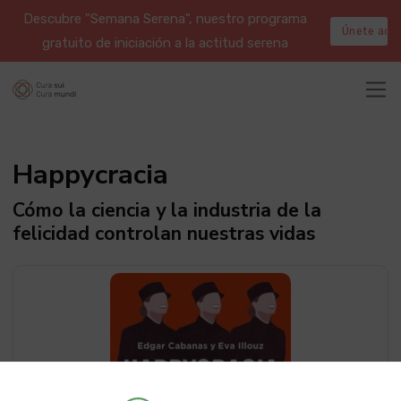
Descubre "Semana Serena", nuestro programa
Únete aqu
gratuito de iniciación a la actitud serena
Happycracia
Cómo la ciencia y la industria de la
felicidad controlan nuestras vidas