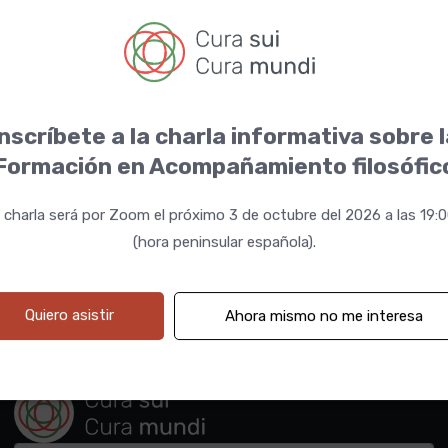
Filósofo y periodista cultural
nscríbete a la charla informativa sobre 
Autor del libro: No seas tú mismo
Formación en Acompañamiento filosófic
 charla será por Zoom el próximo 3 de octubre del 2026 a las 19:
(hora peninsular española).
Quiero asistir
Ahora mismo no me interesa