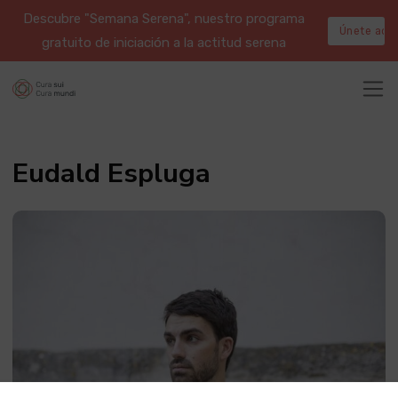
Descubre "Semana Serena", nuestro programa
Únete aqu
gratuito de iniciación a la actitud serena
Eudald Espluga