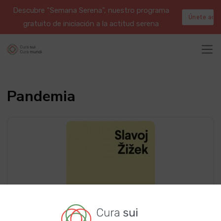
Descubre "Semana Serena", nuestro programa
Únete aqu
gratuito de iniciación a la actitud serena
Pandemia