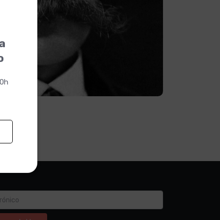
la
o
00h