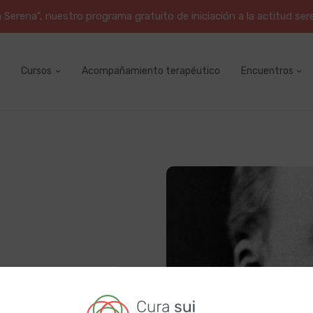
erena", nuestro programa gratuito de iniciación a la actitud ser
Cursos
Acompañamiento terapéutico
Encuentros