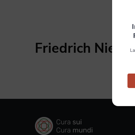
I
Friedrich Nietz
La