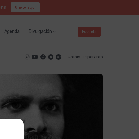
ena
Únete aquí
Agenda
Divulgación
Escuela
|
Català
Esperanto