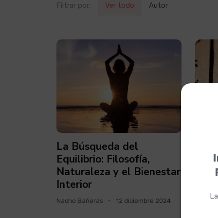
Filtrar por:
Ver todo
Autor
La Búsqueda del
La g
I
Equilibrio: Filosofía,
Nacho 
Naturaleza y el Bienestar
Interior
La
Nacho Bañeras
12 diciembre 2024