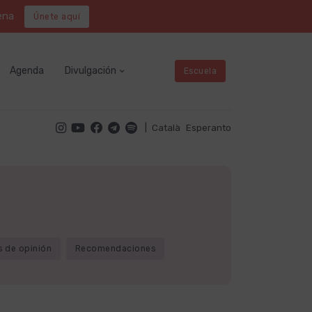
ena
Únete aquí
Agenda
Divulgación
Escuela
|
Català
Esperanto
s de opinión
Recomendaciones