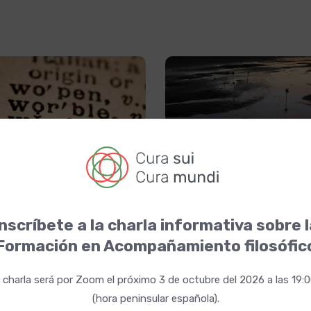
ruta de las palabras
Canción del mundo
nscríbete a la charla informativa sobre 
Bañeras
22 agosto 2021
Nacho Bañeras
22 agosto 20
Formación en Acompañamiento filosófic
 charla será por Zoom el próximo 3 de octubre del 2026 a las 19:
(hora peninsular española).