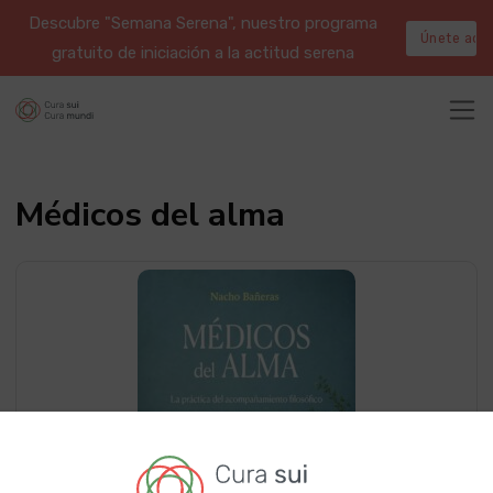
Descubre "Semana Serena", nuestro programa
Únete aqu
gratuito de iniciación a la actitud serena
Médicos del alma