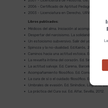
2007 - Licenciatura de Filosofía, UB.
2006 - Certificado de Aptitud Pedagógica, CAP,
2003 - Licenciatura en Derecho, URV.
I
Libros publicados:
Médicos del alma. Iniciación al acompañamiento f
Despertar del narcisismo. La solidaridad de los 
La
Un estoicismo subversivo. Salir del yo. Ed. Sigla
Spinoza y la no-dualidad. Ed.Kairós, 2024.
Caminos hacia una actitud estoica. Ed. Siglanta
La revuelta íntima del corazón. Ed. Singlantana,
La actitud salvaje. Ed. Carena, Barcelona, 2019.
Acompañamiento filosófico. Ed. Comanegra, Bar
La cura de sí o el cuidado filosófico. Ed. Icaria, B
Umbrales de evasión. Ed. Siníndice, Logroño, 20
La práctica del Cura sui. Ed. Alfar, Sevilla, 2012.