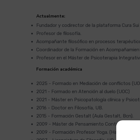
Actualmente:
Fundador y codirector de la plataforma Cura Sui
Profesor de filosofía.
Acompañante filosófico en procesos terapéutic
Coordinador de la Formación en Acompañamiento
Profesor en el Máster de Psicoterapia Integrati
Formación académica
2025 - Formado en Mediación de conflictos (U
2021 - Formado en Atención al duelo (UOC)
2021 - Máster en Psicopatología clínica y Psicot
2016 - Doctor en Filosofía, UB.
2015 - Formación Gestalt (Aula Gestalt, Bcn).
2009 - Máster de Pensamiento Contemporáneo
2009 - Formación Profesor Yoga. (Habilitado por 