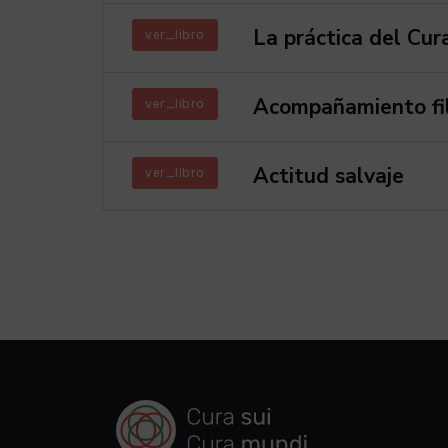
La práctica del Cura
ver_libro
Acompañamiento fil
ver_libro
Actitud salvaje
ver_libro