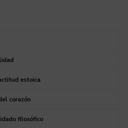
lidad
ctitud estoica
del corazón
uidado filosófico