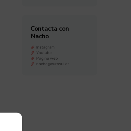
Contacta con
Nacho
Instagram
Youtube
Página web
nacho@curasui.es