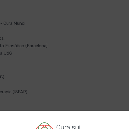
 - Cura Mundi
os.
 Filosófico (Barcelona).
va UdG
OC)
erapia (ISFAP)
, UB.
la Generalitat).