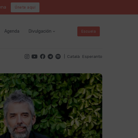
ena
Únete aquí
Agenda
Divulgación
Escuela
|
Català
Esperanto