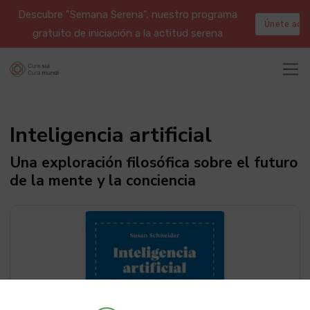
Descubre "Semana Serena", nuestro programa
Únete aqu
gratuito de iniciación a la actitud serena
Inteligencia artificial
Una exploración filosófica sobre el futuro
de la mente y la conciencia