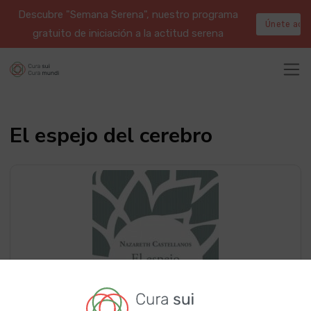
Descubre "Semana Serena", nuestro programa
Únete aqu
gratuito de iniciación a la actitud serena
El espejo del cerebro