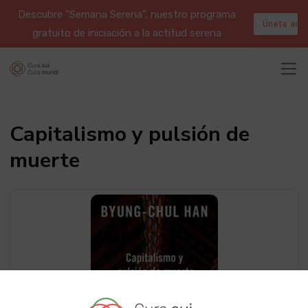
Descubre "Semana Serena", nuestro programa
Únete aqu
gratuito de iniciación a la actitud serena
Capitalismo y pulsión de
muerte