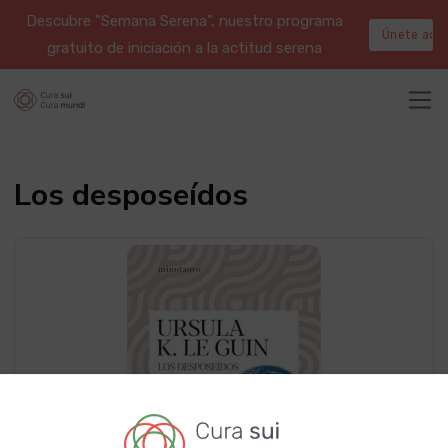
Descubre "Semana Serena", nuestro programa
Únete aqu
gratuito de iniciación a la actitud serena
Los desposeídos